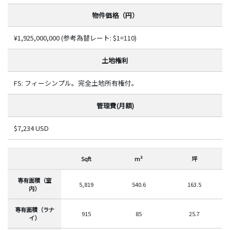
物件価格（円）
¥1,925,000,000 (参考為替レート: $1=110)
土地権利
FS: フィーシンプル。完全土地所有権付。
管理費(月額)
$7,234 USD
Sqft
m²
坪
専有面積（室
5,819
540.6
163.5
内）
専有面積（ラナ
915
85
25.7
イ）