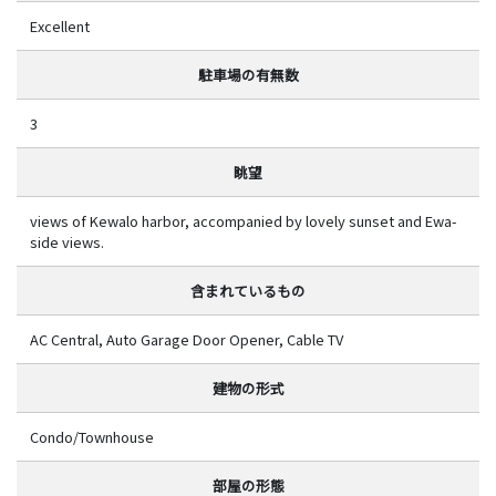
Excellent
駐車場の有無数
3
眺望
views of Kewalo harbor, accompanied by lovely sunset and Ewa-
side views.
含まれているもの
AC Central, Auto Garage Door Opener, Cable TV
建物の形式
Condo/Townhouse
部屋の形態