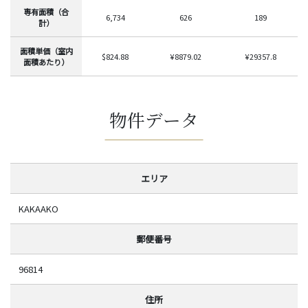
専有面積（合
6,734
626
189
計）
面積単価（室内
$824.88
¥8879.02
¥29357.8
面積あたり）
物件データ
エリア
KAKAAKO
郵便番号
96814
住所