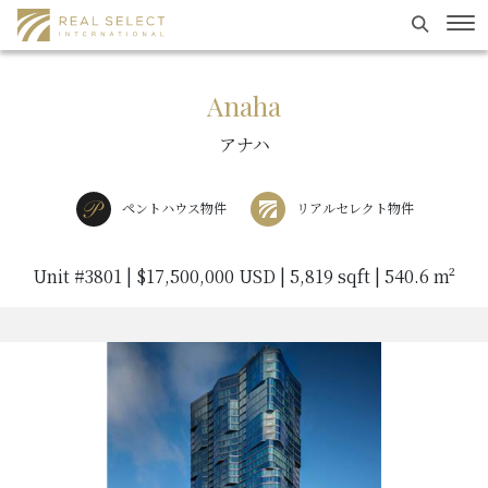
Search
To
Skip
to
Anaha
content
アナハ
ペントハウス物件
リアルセレクト物件
Unit #3801 | $17,500,000 USD | 5,819 sqft | 540.6 m²